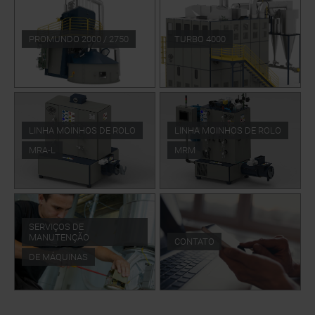
PROMUNDO 2000 / 2750
TURBO 4000
LINHA MOINHOS DE ROLO
LINHA MOINHOS DE ROLO
MRA-L
MRM
SERVIÇOS DE
MANUTENÇÃO
CONTATO
DE MÁQUINAS