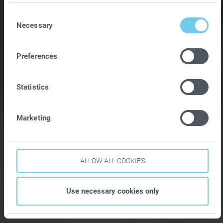
Further information can be found in our
privacy
C
policy
.
Necessary
o
n
s
Preferences
e
n
Statistics
t
S
e
Marketing
l
e
c
t
ALLOW ALL COOKIES
i
o
Use necessary cookies only
n